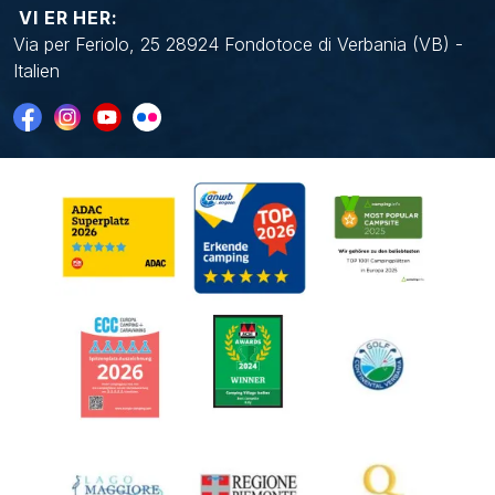
VI ER HER:
Via per Feriolo, 25 28924 Fondotoce di Verbania (VB) -
Italien