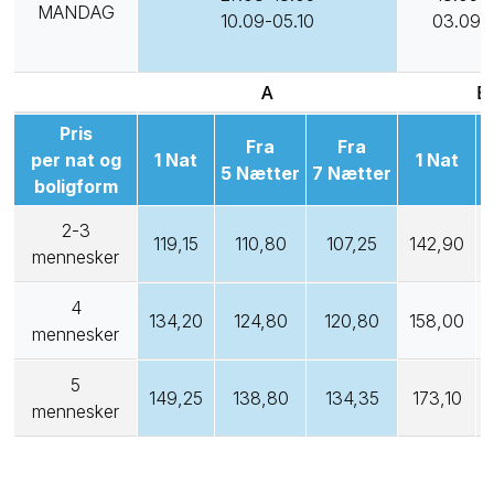
MANDAG
10.09-05.10
03.09-
A
B
Pris
Fra
Fra
per nat og
1 Nat
1 Nat
5 Nætter
7 Nætter
7
boligform
2-3
119,15
110,80
107,25
142,90
mennesker
4
134,20
124,80
120,80
158,00
mennesker
5
149,25
138,80
134,35
173,10
mennesker