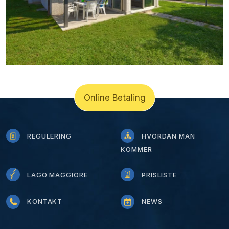
Online Betaling
REGULERING
HVORDAN MAN
KOMMER
LAGO MAGGIORE
PRISLISTE
KONTAKT
NEWS