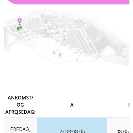
ANKOMST/
OG
A
B
AFREJSEDAG:
FREDAG,
27.03-13.05
13.05-