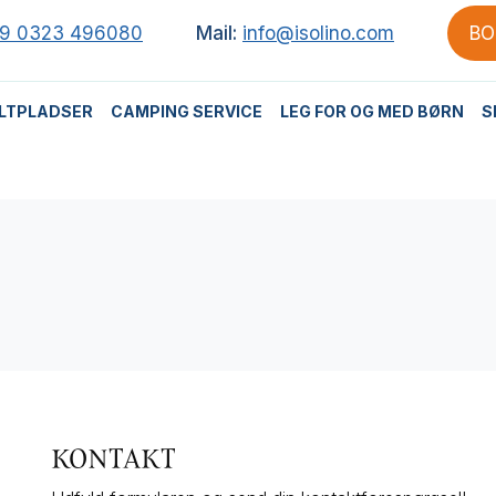
9 0323 496080
Mail:
info@isolino.com
BO
LTPLADSER
CAMPING SERVICE
LEG FOR OG MED BØRN
S
KONTAKT