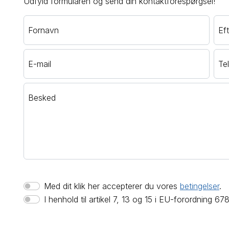
Udfyld formularen og send din kontaktforespørgsel!
Fornavn
Ef
E-mail
Te
Besked
Med dit klik her accepterer du vores
betingelser
.
I henhold til artikel 7, 13 og 15 i EU-forordning 6