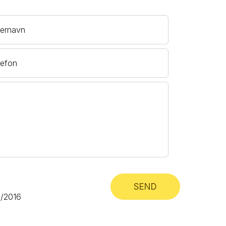
ternavn
lefon
SEND
78/2016