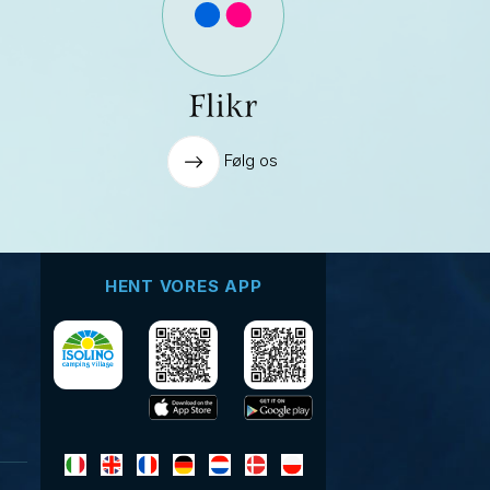
Flikr
Følg os
HENT VORES APP