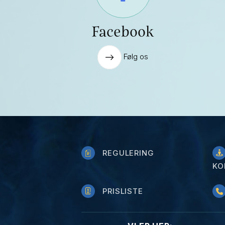
Facebook
Følg os
REGULERING
KO
PRISLISTE