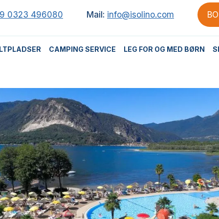
9 0323 496080
Mail:
info@isolino.com
BO
LTPLADSER
CAMPING SERVICE
LEG FOR OG MED BØRN
S