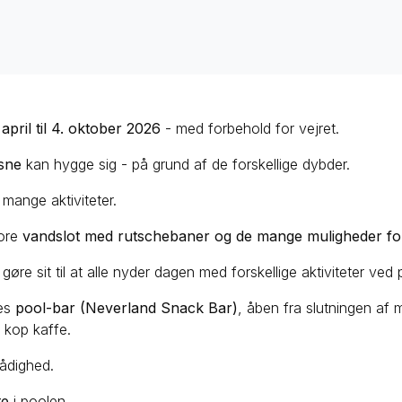
 april til 4. oktober 2026
- med forbehold for vejret.
sne
kan hygge sig - på grund af de forskellige dybder.
mange aktiviteter.
ore
vandslot med rutschebaner og de mange muligheder for
 gøre sit til at alle nyder dagen med forskellige aktiviteter ved
res
pool-bar (Neverland Snack Bar)
, åben fra slutningen af 
n kop kaffe.
rådighed.
te
i poolen