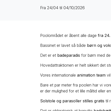
Fra 24/04 til 04/10/2026
Poolområdet er åbent alle dage
fra 24.
Bassinet er lavet så både
børn og vok
Det er et
badeparadis
for børn med de 
Hovedattraktionen er helt sikkert det st
Vores internationale
animation team
vil
Bare et par meter fra poolen har vi vo
er der mulighed for et lille måltid eller e
Solstole og parasoller stilles gratis
til 
Det er obligatorisk at benytte
badehæt