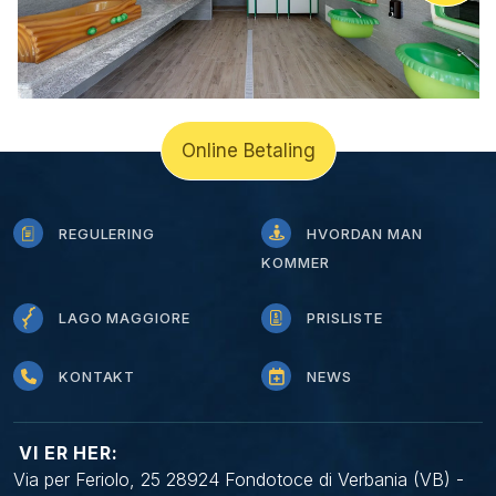
Online Betaling
REGULERING
HVORDAN MAN
KOMMER
LAGO MAGGIORE
PRISLISTE
KONTAKT
NEWS
VI ER HER:
Via per Feriolo, 25 28924 Fondotoce di Verbania (VB) -