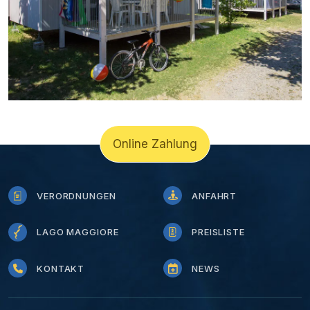
Online Zahlung
VERORDNUNGEN
ANFAHRT
LAGO MAGGIORE
PREISLISTE
KONTAKT
NEWS