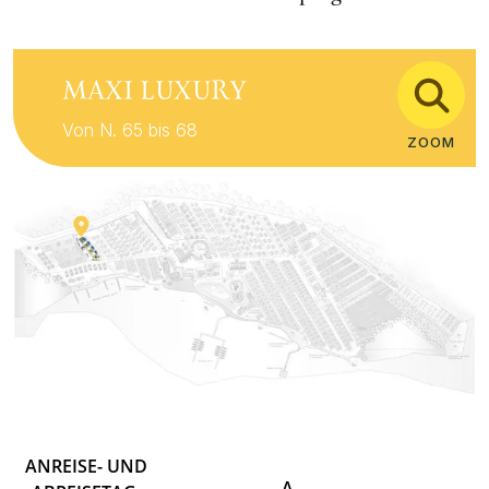
MAXI LUXURY
Von N. 65 bis 68
ZOOM
ANREISE- UND
A