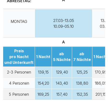
ABREISETAG:
27.03-13.05
13.0
MONTAG
10.09-05.10
03.0
A
Preis
ab
ab
pro Nacht
1 Nacht
1 Nacht
5 Nächte
7 Nächte
und Unterkunft
2-3 Personen
139,15
129,40
125,25
170,95
4 Personen
154,20
143,40
138,80
186,05
5 Personen
169,25
157,40
152,35
201,15