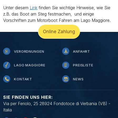
Unter diesem
Link
finden Sie wichtige Hinweise, wie Sie
z.B. das Boot am Steg festmachen, und einige
Vorschriften zum Motorboot Fahren am Lago Maggiore.
Online Zahlung
VERORDNUNGEN
ANFAHRT
LAGO MAGGIORE
PREISLISTE
KONTAKT
NEWS
SIE FINDEN UNS HIER:
Via per Feriolo, 25 28924 Fondotoce di Verbania (VB) -
Italia