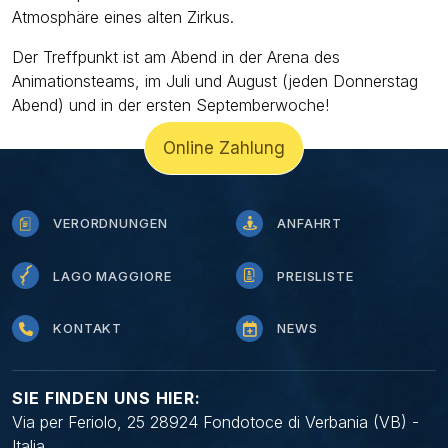
Atmosphäre eines alten Zirkus.
Der Treffpunkt ist am Abend in der Arena des
Animationsteams, im Juli und August (jeden Donnerstag
Abend) und in der ersten Septemberwoche!
Online Zahlung
VERORDNUNGEN
ANFAHRT
LAGO MAGGIORE
PREISLISTE
KONTAKT
NEWS
SIE FINDEN UNS HIER:
Via per Feriolo, 25 28924 Fondotoce di Verbania (VB) -
Italia