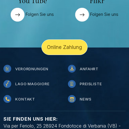
You Tube
Flikr
Folgen Sie uns
Folgen Sie uns
Online Zahlung
VERORDNUNGEN
ANFAHRT
LAGO MAGGIORE
PREISLISTE
KONTAKT
NEWS
SIE FINDEN UNS HIER:
Via per Feriolo, 25 28924 Fondotoce di Verbania (VB) -