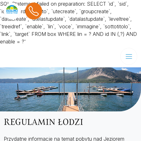
SQL Statement failed on preparation: SELECT `id`, `sid`,
`idref`, `ordinamento`, `utecreate`, `groupcreate`,
`datacreate`, `utelastupdate`, `datalastupdate`, `leveltree`,
`treeidref`, `enable`, `lin`, `voce`, `immagine`, `sottotitolo`,
`link`, `target` FROM box WHERE lin = ? AND id IN (,?) AND
enable = ?'
REGULAMIN ŁODZI
Przydatne informacje na temat pobytu nad Jeziorem