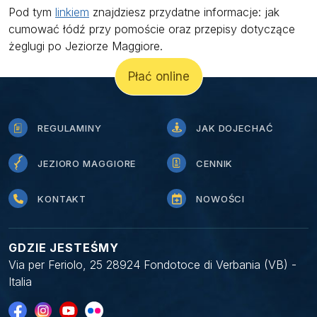
Pod tym
linkiem
znajdziesz przydatne informacje: jak
cumować łódź przy pomoście oraz przepisy dotyczące
żeglugi po Jeziorze Maggiore.
Płać online
REGULAMINY
JAK DOJECHAĆ
JEZIORO MAGGIORE
CENNIK
KONTAKT
NOWOŚCI
GDZIE JESTEŚMY
Via per Feriolo, 25 28924 Fondotoce di Verbania (VB) -
Italia