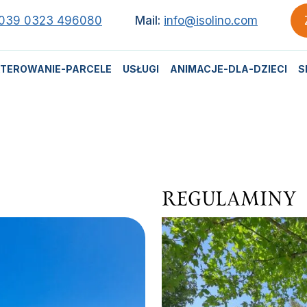
039 0323 496080
Mail:
info@isolino.com
TEROWANIE-PARCELE
USŁUGI
ANIMACJE-DLA-DZIECI
S
REGULAMINY