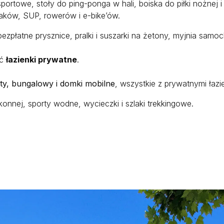
rtowe, stoły do ping-ponga w hali, boiska do piłki nożnej i t
ków, SUP, rowerów i e-bike’ów.
bezpłatne prysznice, pralki i suszarki na żetony, myjnia sa
ąć
łazienki prywatne
.
ty, bungalowy i domki mobilne
, wszystkie z prywatnymi łaz
konnej, sporty wodne, wycieczki i szlaki trekkingowe.