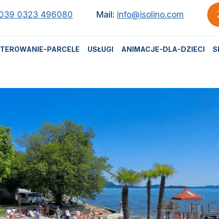
039 0323 496080
Mail:
info@isolino.com
TEROWANIE-PARCELE
USŁUGI
ANIMACJE-DLA-DZIECI
S