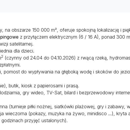
, na obszarze 150 000 m², oferuje spokojną lokalizację i pię
mpingowe
z przyłączem elektrycznym (6 / 16 A), ponad 300 mie
ji satelitarnej.
ednia dla dzieci.
2
m
(czynny od 24.04 do 04.10.2026) z rwącą rzeką, hydrom
zpłatnymi.
i, pomost do wypływania na głęboką wodę i skoków do jezio
), butik, kiosk z papierosami i prasą.
lodziarnia, gry wideo, TV-Sat, bilard i bezprzewodowy interne
na (turnieje piłki nożnej, siatkówki plażowej, gry i zabawy, w
a wieczorna (pokazy, muzyka na żywo, minidisco ...), kryta a
w godzinach przyjęć ustalonych).