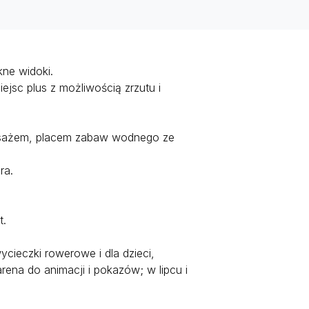
kne widoki.
jsc plus z możliwością zrzutu i
asażem, placem zabaw wodnego ze
ra.
t.
ycieczki rowerowe i dla dzieci,
rena do animacji i pokazów; w lipcu i