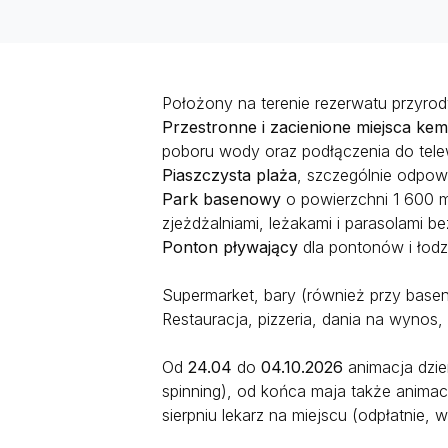
Położony na terenie rezerwatu przyrody
Przestronne i zacienione miejsca ke
poboru wody oraz podłączenia do telewiz
Piaszczysta plaża
, szczególnie odpowi
Park basenowy
o powierzchni 1 600 
zjeżdżalniami, leżakami i parasolami be
Ponton pływający
dla pontonów i łodz
Supermarket, bary (również przy basenie
Restauracja, pizzeria, dania na wynos, 
Od
24.04
do
04.10.2026
animacja dzien
spinning), od końca maja także animacj
sierpniu lekarz na miejscu (odpłatnie, 