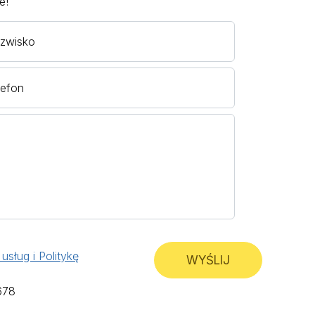
e!
zwisko
lefon
usług i Politykę
WYŚLIJ
678