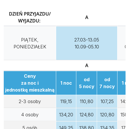
DZIEŃ PRZYJAZDU/
A
WYJAZDU:
PIĄTEK,
27.03-13.05
1
PONIEDZIAŁEK
10.09-05.10
0
A
Ceny
od
od
za noc i
1 noc
1 n
5 nocy
7 nocy
jednostkę mieszkalną
2-3 osoby
119,15
110,80
107,25
142
4 osoby
134,20
124,80
120,80
158
5 osób
149,25
138,80
134,35
173