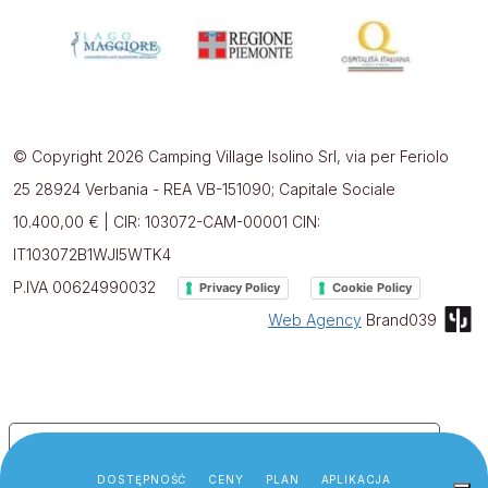
© Copyright 2026 Camping Village Isolino Srl, via per Feriolo
25 28924 Verbania - REA VB-151090; Capitale Sociale
10.400,00 € | CIR: 103072-CAM-00001 CIN:
IT103072B1WJI5WTK4
P.IVA 00624990032
Privacy Policy
Cookie Policy
Web Agency
Brand039
Le tue preferenze relative alla privacy
Informativa sulla raccolta
DOSTĘPNOŚĆ
CENY
PLAN
APLIKACJA