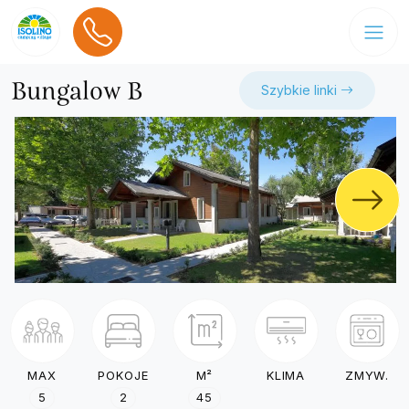
Bungalow B
Szybkie linki
MAX
POKOJE
M²
KLIMA
ZMYW.
5
2
45