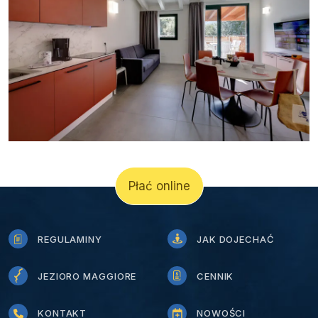
Płać online
REGULAMINY
JAK DOJECHAĆ
JEZIORO MAGGIORE
CENNIK
KONTAKT
NOWOŚCI