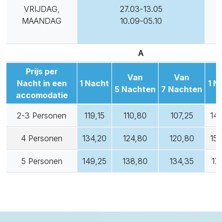
VRIJDAG,
27.03-13.05
MAANDAG
10.09-05.10
A
Prijs per
Van
Van
Nacht in een
1 Nacht
1 N
5 Nachten
7 Nachten
accomodatie
2-3 Personen
119,15
110,80
107,25
14
4 Personen
134,20
124,80
120,80
15
5 Personen
149,25
138,80
134,35
17