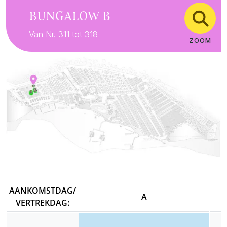
BUNGALOW B
Van Nr. 311 tot 318
ZOOM
AANKOMSTDAG/
A
VERTREKDAG: