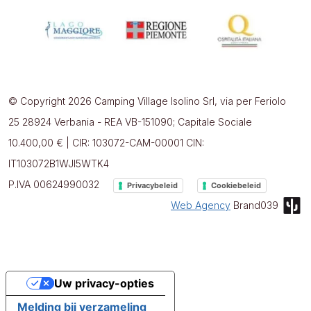
© Copyright 2026 Camping Village Isolino Srl, via per Feriolo
25 28924 Verbania - REA VB-151090; Capitale Sociale
10.400,00 € | CIR: 103072-CAM-00001 CIN:
IT103072B1WJI5WTK4
P.IVA 00624990032
Privacybeleid
Cookiebeleid
Web Agency
Brand039
Uw privacy-opties
Melding bij verzameling