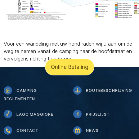
Voor een wandeling met uw hond raden wij u aan om de
weg te nemen vanaf de camping naar de hoofdstraat en
vervolgens richting Fondotoce.
Online Betaling
CAMPING
ROUTEBESCHRIJVING
REGLEMENTEN
LAGO MAGGIORE
PRIJSLIJST
CONTACT
NEWS