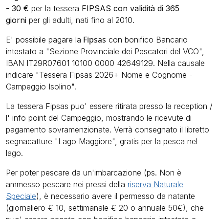
-
30 €
per la tessera
FIPSAS con validità di 365
giorni
per gli adulti, nati fino al 2010.
Fipsas
E' possibile pagare la
con bonifico Bancario
intestato a "Sezione Provinciale dei Pescatori del VCO",
IBAN IT29R07601 10100 0000 42649129. Nella causale
indicare "Tessera Fipsas 2026+ Nome e Cognome -
Campeggio Isolino".
La tessera Fipsas puo' essere ritirata presso la reception /
l' info point del Campeggio, mostrando le ricevute di
pagamento sovramenzionate. Verrà consegnato il libretto
segnacatture "Lago Maggiore", gratis per la pesca nel
lago.
Per poter pescare da un'imbarcazione (ps. Non è
ammesso pescare nei pressi della
riserva Naturale
Speciale
), è necessario avere il permesso da natante
(giornaliero € 10, settimanale € 20 o annuale 50€), che