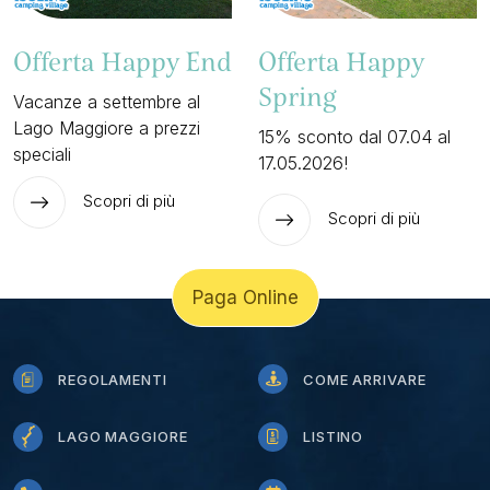
Offerta Happy End
Offerta Happy
Spring
Vacanze a settembre al
Lago Maggiore a prezzi
15% sconto dal 07.04 al
speciali
17.05.2026!
Scopri di più
Scopri di più
Paga Online
REGOLAMENTI
COME ARRIVARE
LAGO MAGGIORE
LISTINO