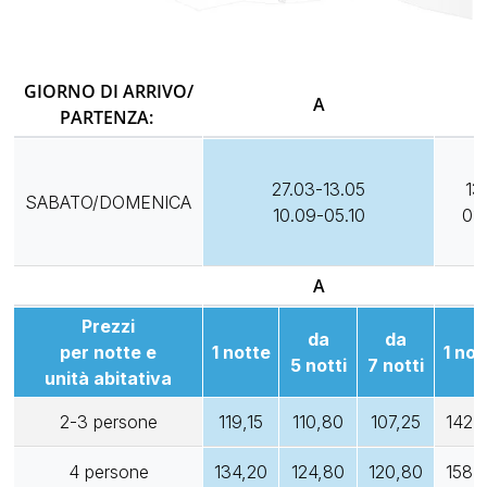
GIORNO DI ARRIVO/
A
PARTENZA:
27.03-13.05
13
SABATO/DOMENICA
10.09-05.10
03
A
Prezzi
da
da
per notte e
1 notte
1 not
5 notti
7 notti
unità abitativa
2-3 persone
119,15
110,80
107,25
142,
4 persone
134,20
124,80
120,80
158,