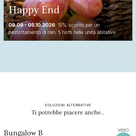
Happy End
09.09 - 05.10.2026
: 15% sconto per un
pernottamento di min. 5 notti nelle unità abitative
SOLUZIONI ALTERNATIVE
Ti potrebbe piacere anche...
VIDEO
Bungalow B