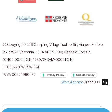
© Copyright 2026 Camping Village Isolino Srl, via per Feriolo
25 28924 Verbania - REA VB-151090; Capitale Sociale
10.400,00 € | CIR: 103072-CAM-00001 CIN:
IT103072B1WJI5WTK4
P.IVA 00624990032
Privacy Policy
Cookie Policy
Web Agency
Brand039
Le tue preferenze relative alla privacy