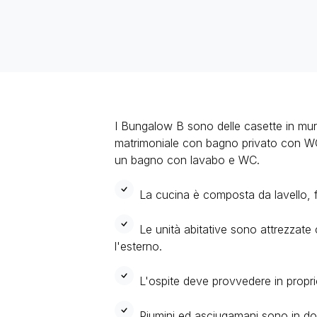
I Bungalow B sono delle casette in mur
matrimoniale con bagno privato con WC e
un bagno con lavabo e WC.
La cucina è composta da lavello, fo
Le unità abitative sono attrezzate 
l'esterno.
L'ospite deve provvedere in propri
Piumini ed asciugamani sono in do