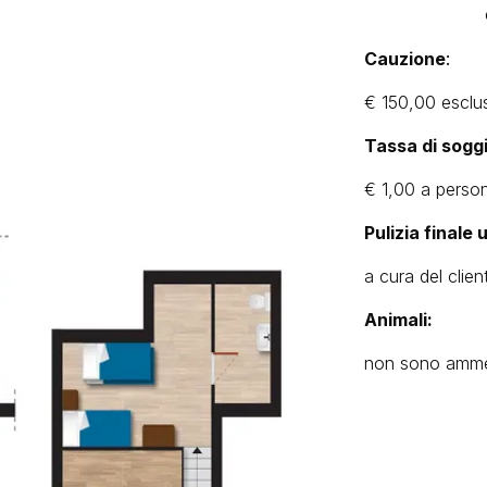
Cauzione
:
€ 150,00
esclus
Tassa di sogg
€ 1,00 a person
Pulizia finale 
a cura del cli
Animali:
non sono ammess