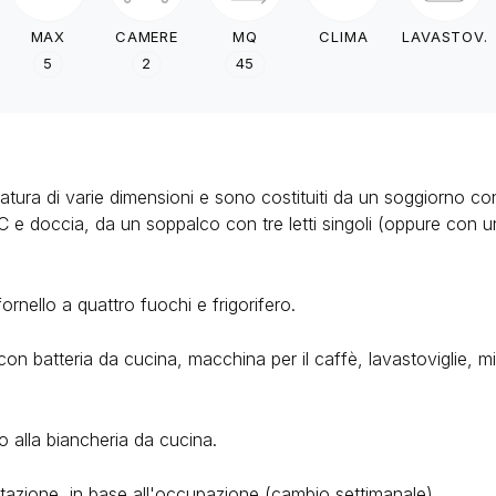
MAX
CAMERE
MQ
CLIMA
LAVASTOV.
5
2
45
atura di varie dimensioni e sono costituiti da un soggiorno c
 doccia, da un soppalco con tre letti singoli (oppure con un 
rnello a quattro fuochi e frigorifero.
con batteria da cucina, macchina per il caffè, lavastoviglie, m
o alla biancheria da cucina.
tazione, in base all'occupazione (cambio settimanale).