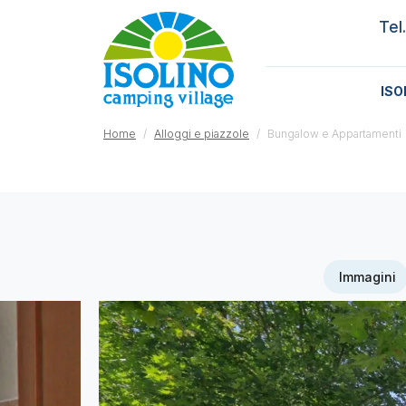
Tel
ISO
Home
Alloggi e piazzole
Bungalow e Appartamenti
Immagini