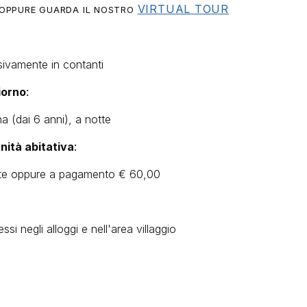
VIRTUAL TOUR
OPPURE GUARDA IL NOSTRO
ivamente in contanti
iorno
:
a (dai 6 anni), a notte
unità abitativ
a
:
ente oppure a pagamento € 60,00
i negli alloggi e nell'area villaggio