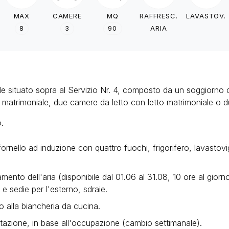
MAX
CAMERE
MQ
RAFFRESC.
LAVASTOV.
8
3
90
ARIA
le situato sopra al Servizio Nr. 4, composto da un soggiorno 
matrimoniale, due camere da letto con letto matrimoniale o du
.
ornello ad induzione con quattro fuochi, frigorifero, lavasto
mento dell'aria (disponibile dal 01.06 al 31.08, 10 ore al gior
 e sedie per l'esterno, sdraie.
o alla biancheria da cucina.
tazione, in base all'occupazione (cambio settimanale).