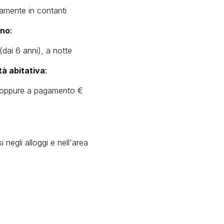
amente in contanti
rno
:
dai 6 anni), a notte
tà abitativ
a
:
e oppure a pagamento €
negli alloggi e nell'area