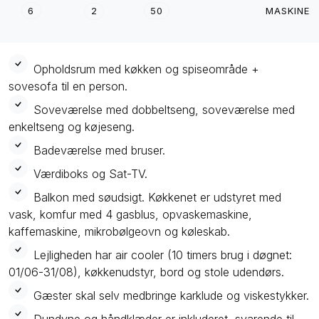
6
50
MASKINE
2
Opholdsrum med køkken og spiseområde +
sovesofa til en person.
Soveværelse med dobbeltseng, soveværelse med
enkeltseng og køjeseng.
Badeværelse med bruser.
Værdiboks og Sat-TV.
Balkon med søudsigt. Køkkenet er udstyret med
vask, komfur med 4 gasblus, opvaskemaskine,
kaffemaskine, mikrobølgeovn og køleskab.
Lejligheden har air cooler (10 timers brug i døgnet:
01/06-31/08), køkkenudstyr, bord og stole udendørs.
Gæster skal selv medbringe karklude og viskestykker.
Dundyne og håndklæder er inkluderet, svarende til