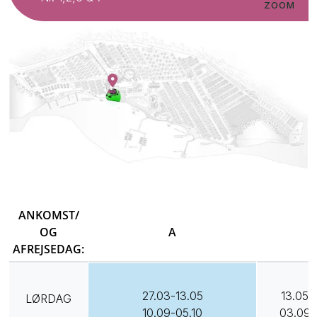
ZOOM
ANKOMST/
OG
A
B
AFREJSEDAG:
27.03-13.05
13.05-
LØRDAG
10.09-05.10
03.09-