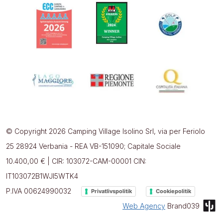
© Copyright 2026 Camping Village Isolino Srl, via per Feriolo
25 28924 Verbania - REA VB-151090; Capitale Sociale
10.400,00 € | CIR: 103072-CAM-00001 CIN:
IT103072B1WJI5WTK4
P.IVA 00624990032
Privatlivspolitik
Cookiepolitik
Web Agency
Brand039