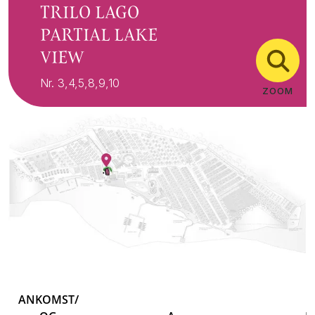
TRILO LAGO
PARTIAL LAKE
VIEW
Nr. 3,4,5,8,9,10
ZOOM
ANKOMST/