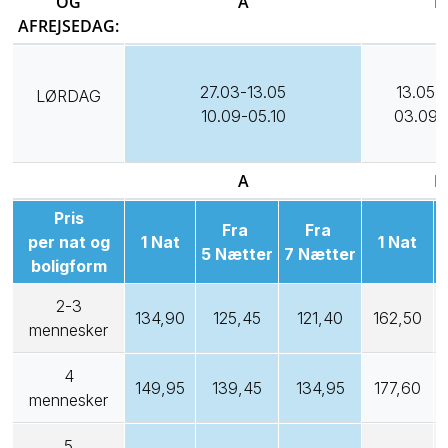
OG
A
B
AFREJSEDAG:
27.03-13.05
13.05-
LØRDAG
10.09-05.10
03.09-
A
B
Pris
Fra
Fra
per nat og
1 Nat
1 Nat
5 Nætter
7 Nætter
7
boligform
2-3
134,90
125,45
121,40
162,50
mennesker
4
149,95
139,45
134,95
177,60
mennesker
5