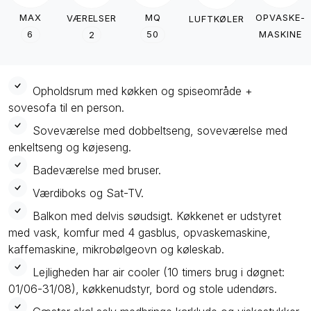
MAX
MQ
OPVASKE-
VÆRELSER
LUFTKØLER
6
50
MASKINE
2
Opholdsrum med køkken og spiseområde +
sovesofa til en person.
Soveværelse med dobbeltseng, soveværelse med
enkeltseng og køjeseng.
Badeværelse med bruser.
Værdiboks og Sat-TV.
Balkon med delvis søudsigt. Køkkenet er udstyret
med vask, komfur med 4 gasblus, opvaskemaskine,
kaffemaskine, mikrobølgeovn og køleskab.
Lejligheden har air cooler (10 timers brug i døgnet:
01/06-31/08), køkkenudstyr, bord og stole udendørs.