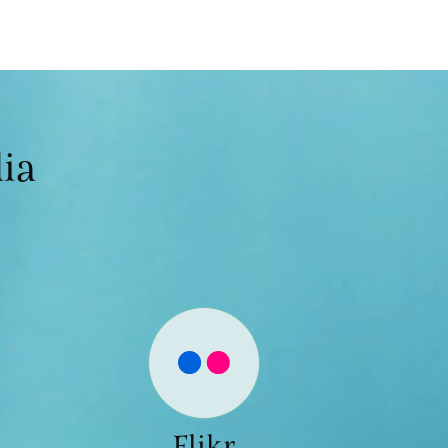
ia
Flikr