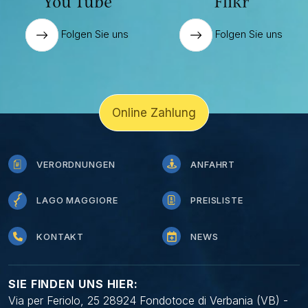
You Tube
Flikr
Folgen Sie uns
Folgen Sie uns
Online Zahlung
VERORDNUNGEN
ANFAHRT
LAGO MAGGIORE
PREISLISTE
KONTAKT
NEWS
SIE FINDEN UNS HIER:
Via per Feriolo, 25 28924 Fondotoce di Verbania (VB) -