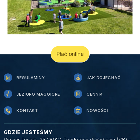
Płać online
REGULAMINY
JAK DOJECHAĆ
JEZIORO MAGGIORE
CENNIK
KONTAKT
NOWOŚCI
GDZIE JESTEŚMY
Via per Feriolo, 25 28924 Fondotoce di Verbania (VB) -