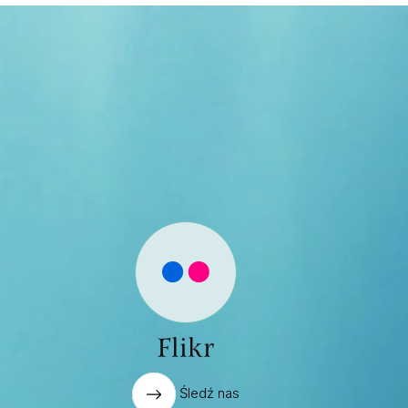
Flikr
Śledź nas