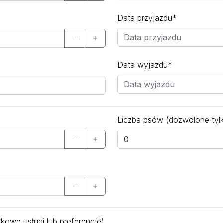
Data przyjazdu*
Data wyjazdu*
Liczba psów (dozwolone tyl
owe usługi lub preferencje)