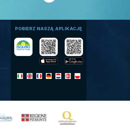
POBIERZ NASZĄ APLIKACJĘ