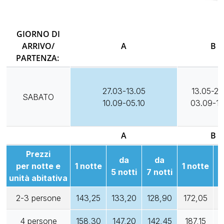
GIORNO DI
ARRIVO/
A
B
PARTENZA:
27.03-13.05
13.05-22
SABATO
10.09-05.10
03.09-10
A
B
Prezzi
da
da
per notte e
1 notte
1 notte
5 notti
7 notti
7
unità abitativa
2-3 persone
143,25
133,20
128,90
172,05
1
4 persone
158,30
147,20
142,45
187,15
1