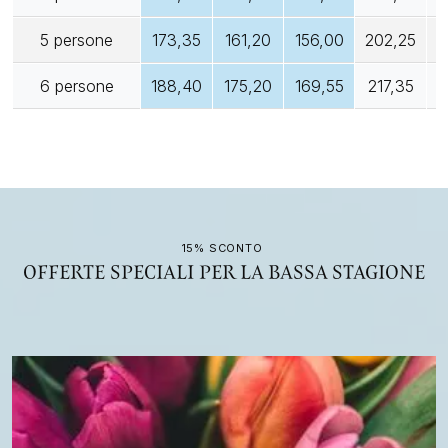
5 persone
173,35
161,20
156,00
202,25
1
6 persone
188,40
175,20
169,55
217,35
1
15% SCONTO
OFFERTE SPECIALI PER LA BASSA STAGIONE