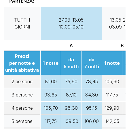
PARTENZA:
TUTTI I
27.03-13.05
13.05-22
GIORNI
10.09-05.10
03.09-10
A
B
Prezzi
da
da
per notte e
1 notte
1 notte
5 notti
7 notti
7
unità abitativa
2 persone
81,60
75,90
73,45
105,60
9
3 persone
93,65
87,10
84,30
117,75
1
4 persone
105,70
98,30
95,15
129,90
1
5 persone
117,75
109,50
106,00
142,05
1