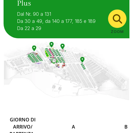
Plus
Dal Nr. 90 a 131
Da 30 a 49, da 140 a 177, 185 e 189
Da 22 a 29
ZOOM
GIORNO DI
ARRIVO/
A
B