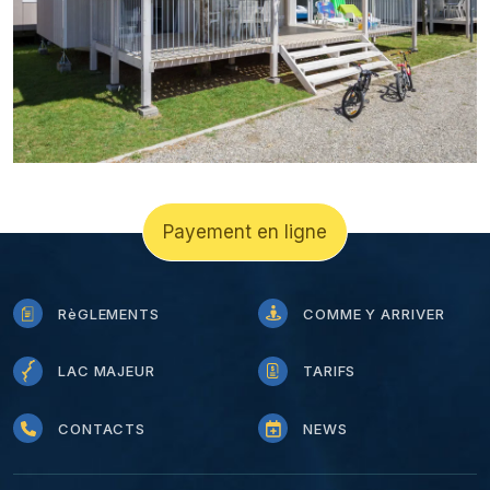
Payement en ligne
RèGLEMENTS
COMME Y ARRIVER
LAC MAJEUR
TARIFS
CONTACTS
NEWS