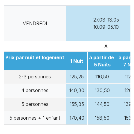
27.03-13.05
VENDREDI
10.09-05.10
A
Prix par nuit et logement
à partir de
à part
1 Nuit
5 Nuits
7 Nu
2-3 personnes
125,25
116,50
112,
4 personnes
140,30
130,50
126,
5 personnes
155,35
144,50
139,
5 personnes + 1 enfant
170,40
158,50
153,