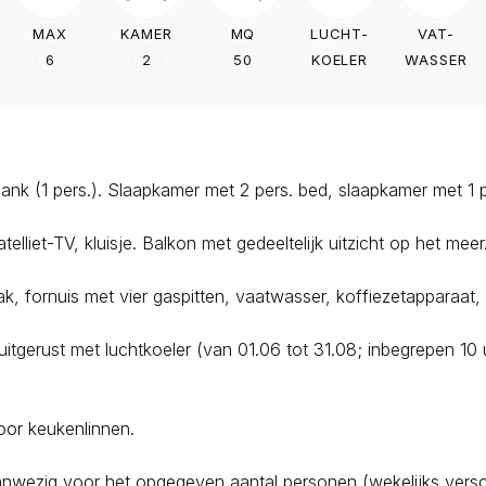
MAX
KAMER
MQ
LUCHT-
VAT-
6
2
50
KOELER
WASSER
 (1 pers.). Slaapkamer met 2 pers. bed, slaapkamer met 1 p
lliet-TV, kluisje. Balkon met gedeeltelijk uitzicht op het meer
k, fornuis met vier gaspitten, vaatwasser, koffiezetapparaat,
itgerust met luchtkoeler (van 01.06 tot 31.08; inbegrepen 1
oor keukenlinnen.
nwezig voor het opgegeven aantal personen (wekelijks vers