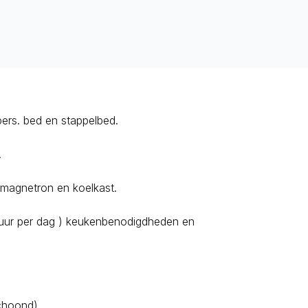
ers. bed en stappelbed.
.
 magnetron en koelkast.
0 uur per dag ) keukenbenodigdheden en
choond).