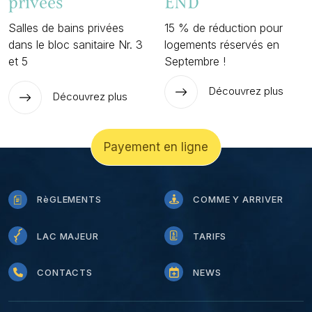
privées
END
Salles de bains privées
15 % de réduction pour
dans le bloc sanitaire Nr. 3
logements réservés en
et 5
Septembre !
Découvrez plus
Découvrez plus
Payement en ligne
RèGLEMENTS
COMME Y ARRIVER
LAC MAJEUR
TARIFS
CONTACTS
NEWS