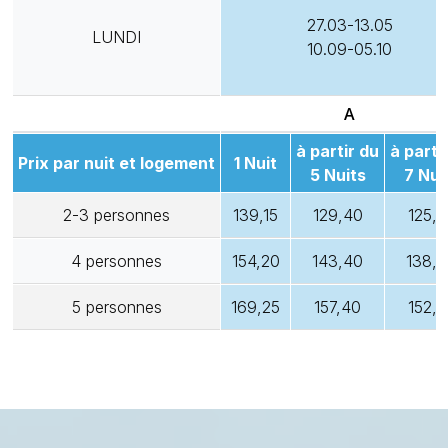
27.03-13.05
LUNDI
10.09-05.10
A
à partir du
à parti
Prix par nuit et logement
1 Nuit
5 Nuits
7 Nui
2-3 personnes
139,15
129,40
125,2
4 personnes
154,20
143,40
138,
5 personnes
169,25
157,40
152,3